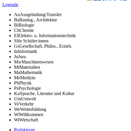
Legende
Au
Ausgründung/Transfer
Ba
Bauing., Architektur
Bi
Biologie
Ch
Chemie
El
Elektro- u. Informationstechnik
S
für Schüler:innen
Gs
Gesellschaft, Philos., Erzieh.
In
Informatik
Ju
Jura
Mw
Maschinenwesen
Mt
Materialien
Ma
Mathematik
Me
Medizin
Ph
Physik
Ps
Psychologie
Ku
Sprache, Literatur und Kultur
Um
Umwelt
Ve
Verkehr
We
Weiterbildung
Wl
Willkommen
Wi
Wirtschaft
Redakteure