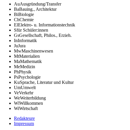
Au
Ausgründung/Transfer
Ba
Bauing., Architektur
Bi
Biologie
Ch
Chemie
El
Elektro- u. Informationstechnik
S
für Schüler:innen
Gs
Gesellschaft, Philos., Erzieh.
In
Informatik
Ju
Jura
Mw
Maschinenwesen
Mt
Materialien
Ma
Mathematik
Me
Medizin
Ph
Physik
Ps
Psychologie
Ku
Sprache, Literatur und Kultur
Um
Umwelt
Ve
Verkehr
We
Weiterbildung
Wl
Willkommen
Wi
Wirtschaft
Redakteure
Impressum