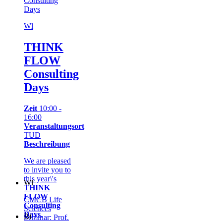
Consulting
Days
Wl
THINK
FLOW
Consulting
Days
Zeit
10:00 -
16:00
Veranstaltungsort
TUD
Beschreibung
We are pleased
to invite you to
this year\'s
Wl
THINK
FLOW
CMCB Life
Consulting
Sciences
Days
.
Bi
Seminar: Prof.