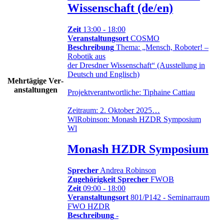
Wissenschaft (de/en)
Zeit
13:00 - 18:00
Veranstaltungsort
COSMO
Beschreibung
Thema: „Mensch, Roboter! –
Robotik aus
der Dresdner Wissenschaft“ (Ausstellung in
Deutsch und Englisch)
Mehr­tä­gige Ver­
an­stal­tungen
Projektverantwortliche: Tiphaine Cattiau
Zeitraum: 2. Oktober 2025…
Wl
Robinson: Monash HZDR Symposium
Wl
Monash HZDR Symposium
Sprecher
Andrea Robinson
Zugehörigkeit Sprecher
FWOB
Zeit
09:00 - 18:00
Veranstaltungsort
801/P142 - Seminarraum
FWO HZDR
Beschreibung
-